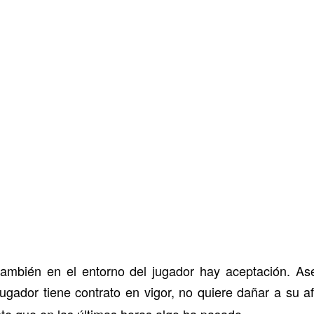
también en el entorno del jugador hay aceptación. As
ugador tiene contrato en vigor, no quiere dañar a su af
nte que en las últimas horas algo ha pasado.