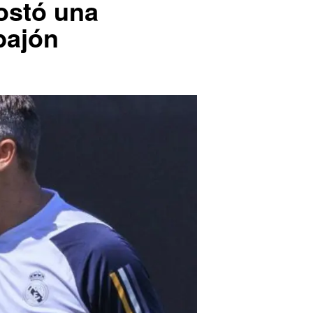
ostó una
bajón