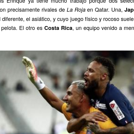
is Enrique ya tiene mucho trabajo porque dos selec
 son precisamente rivales de
en Qatar. Una,
La Roja
Jap
 diferente, el asiático, y cuyo juego físico y rocoso suel
pelota. El otro es
, un equipo venido a meno
Costa Rica