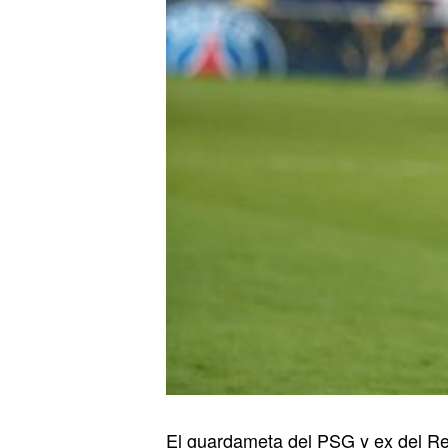
El guardameta del PSG y ex del Real