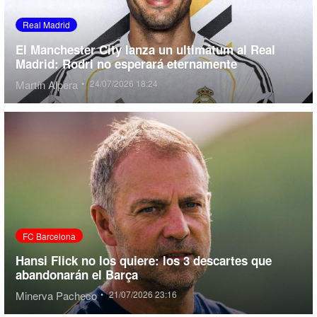
Real Madrid
El Manchester City lanza un ultimátum al Real
Madrid: Rodri no esperará eternamente
Martín Alpera
•
24/07/2026 18:24
FC Barcelona
Hansi Flick no los quiere: los 3 descartes que
abandonarán el Barça
Minerva Pacheco
•
21/07/2026 23:16