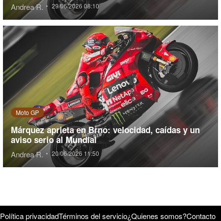
Andrea R.
•
29/06/2026 08:10
Moto GP
Márquez aprieta en Brno: velocidad, caídas y un
aviso serio al Mundial
Andrea R.
•
20/06/2026 11:50
Política privacidad
Términos del servicio
¿Quienes somos?
Contacto