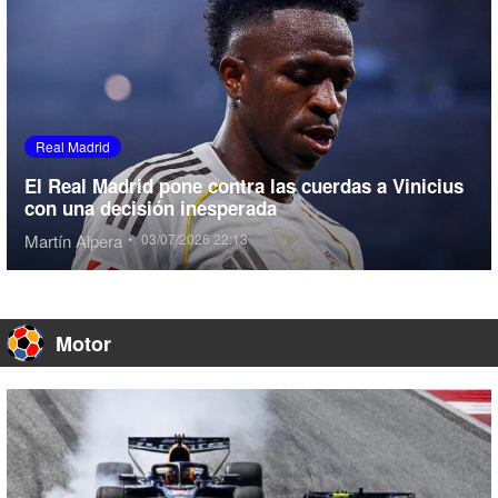
Real Madrid
El Real Madrid pone contra las cuerdas a Vinicius
con una decisión inesperada
Martín Alpera
•
03/07/2026 22:13
Motor