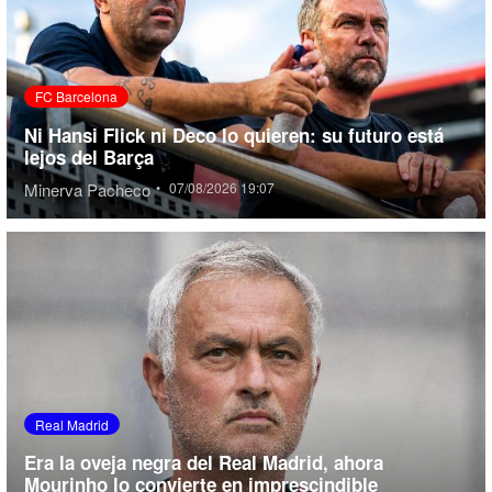
FC Barcelona
Ni Hansi Flick ni Deco lo quieren: su futuro está
lejos del Barça
Minerva Pacheco
•
07/08/2026 19:07
Real Madrid
Era la oveja negra del Real Madrid, ahora
Mourinho lo convierte en imprescindible