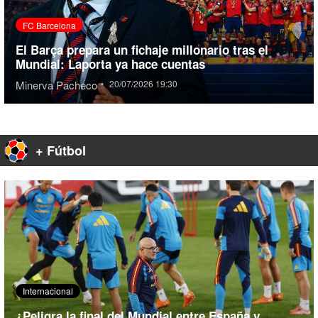
FC Barcelona
El Barça prepara un fichaje millonario tras el
Mundial: Laporta ya hace cuentas
Minerva Pacheco
•
20/07/2026 19:30
+ Fútbol
Internacional
¿Peligra la final del Mundial entre España y